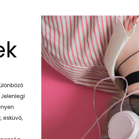
ek
különböző
 Jelenlegi
ényen
, esküvő,