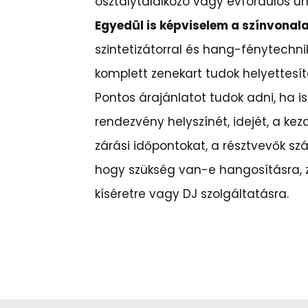
osztálytalálkozó vagy évfordulós ü
Egyedül is képviselem a színvonal
szintetizátorral és hang-fénytechn
komplett zenekart tudok helyettesít
Pontos árajánlatot tudok adni, ha 
rendezvény helyszínét, idejét, a kez
zárási időpontokat, a résztvevők sz
hogy szükség van-e hangosításra, 
kíséretre vagy DJ szolgáltatásra.