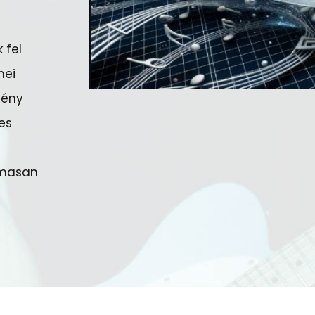
 fel
nei
mény
es
lmasan