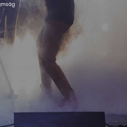
aládi rendezvényről, falunapról vagy
k a szórakoztatásra.
A hangulat
ség korosztályát és zenei ízlését.
os megjelenésre és professzionális
hnikát is, hogy emlékezetessé tegyem