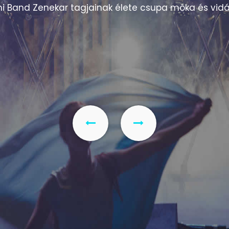
fellépést
, legyen szó esküvőről, báli eseményről, cs
l szívesen szolgáltatok zenét, ahol igény mutatkozi
ten fontos
, ezért mindig figyelembe veszem a közön
özönséggel, hogy fenntartsam a jó hangulatot.
Pont
inden fellépésen, beleértve a hangulatos fénytec
az eseményt.