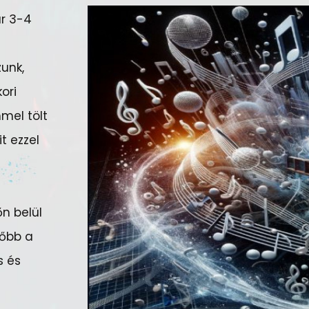
ár 3-4
zunk,
ori
mel tölt
t ezzel
n belül
sőbb a
s és