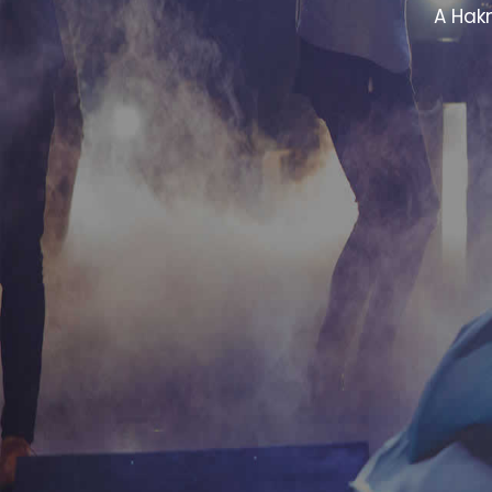
Az ország bármely részén vállalok 
céges összejövetelről. Mindenho
megteremtése számomra kiemel
Folyamatos kapcsolatban állok a k
technikai felszereltségre
törekszem m