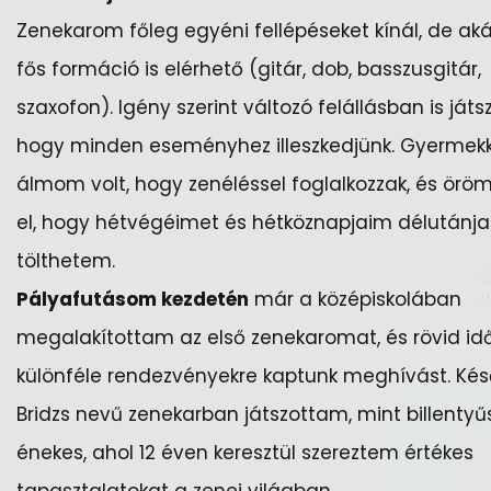
Zenekarom főleg egyéni fellépéseket kínál, de ak
fős formáció is elérhető (gitár, dob, basszusgitár,
szaxofon). Igény szerint változó felállásban is játs
hogy minden eseményhez illeszkedjünk. Gyermekk
álmom volt, hogy zenéléssel foglalkozzak, és öröm
el, hogy hétvégéimet és hétköznapjaim délutánjai
tölthetem.
Pályafutásom kezdetén
már a középiskolában
megalakítottam az első zenekaromat, és rövid idő
különféle rendezvényekre kaptunk meghívást. Ké
Bridzs nevű zenekarban játszottam, mint billentyű
énekes, ahol 12 éven keresztül szereztem értékes