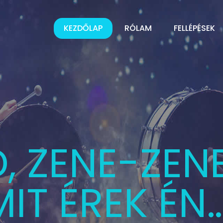
KEZDŐLAP
RÓLAM
FELLÉPÉSEK
KÖRŰ SZOLG
ÜVŐK, BÁLO