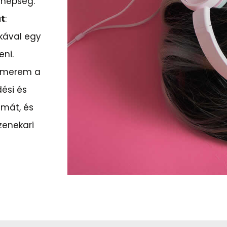
nnepség.
at
:
ikával egy
eni.
ismerem a
dési és
ámát, és
zenekari