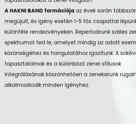
tapasztalatokat a zenei világban.
A HAKNI BAND formációja
az évek során többször
megújult, és igény esetén 1-5 fős csapattal lépünk
különféle rendezvényeken. Repertoárunk széles ze
spektrumot fed le, amelyet mindig az adott ese
közönségéhez és hangulatához igazítunk. A sokév
tapasztalatnak és a különböző zenei stílusok
integrálásának köszönhetően a zenekarunk ruga
alkalmazkodik minden igényhez.